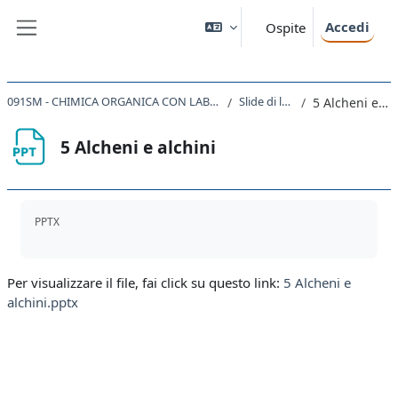
Vai al contenuto principale
Accedi
Ospite
Pannello laterale
091SM - CHIMICA ORGANICA CON LABORATORIO 2023
Slide di lezione
5 Alcheni e alchini
5 Alcheni e alchini
Aggregazione dei criteri
PPTX
Per visualizzare il file, fai click su questo link:
5 Alcheni e
alchini.pptx