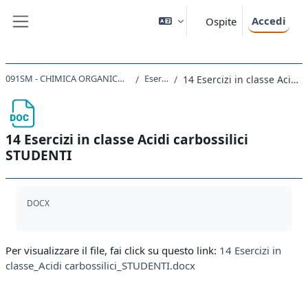
Vai al contenuto principale
Accedi
Ospite
Pannello laterale
091SM - CHIMICA ORGANICA CON LABORATORIO 2023
Esercitazioni
14 Esercizi in classe Acidi carbossilici STUDENTI
14 Esercizi in classe Acidi carbossilici
STUDENTI
Aggregazione dei criteri
DOCX
Per visualizzare il file, fai click su questo link:
14 Esercizi in
classe_Acidi carbossilici_STUDENTI.docx