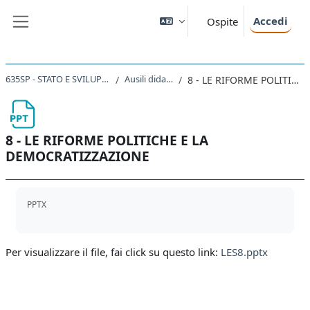
Vai al contenuto principale
Accedi
Ospite
Pannello laterale
635SP - STATO E SVILUPPO POLITICO IN AFRICA 2023
Ausili didattici per le lezioni
8 - LE RIFORME POLITICHE E LA DEMOCRATIZZAZIONE
8 - LE RIFORME POLITICHE E LA
DEMOCRATIZZAZIONE
Aggregazione dei criteri
PPTX
Per visualizzare il file, fai click su questo link:
LES8.pptx