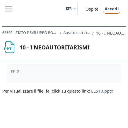
Vai al contenuto principale
Accedi
Ospite
Pannello laterale
635SP - STATO E SVILUPPO POLITICO IN AFRICA 2023
Ausili didattici per le lezioni
10 - I NEOAUTORITARISMI
10 - I NEOAUTORITARISMI
Aggregazione dei criteri
PPTX
Per visualizzare il file, fai click su questo link:
LES10.pptx