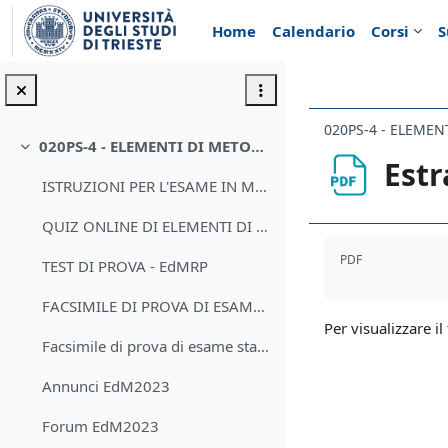
Vai al contenuto principale
Home
Calendario
Corsi
S
020PS-4 - ELEMENTI DI METODOLOGIA DELLA RICERCA PSICOLOGICA
Minimizza
Estr
ISTRUZIONI PER L'ESAME IN MODALITA' ONLINE La...
QUIZ ONLINE DI ELEMENTI DI METODOLOGIA DELLA RICER...
Aggregazione de
PDF
TEST DI PROVA - EdMRP
FACSIMILE DI PROVA DI ESAME IN MODALITA' STANDARDL...
Per visualizzare il 
Facsimile di prova di esame standard
Annunci EdM2023
Forum EdM2023