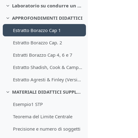
Laboratorio su condurre un esperimento da capo a fondo
Minimizza
APPROFONDIMENTI DIDATTICI
Minimizza
Estratto Borazzo Cap 1
Estratto Borazzo Cap. 2
Estratti Borazzo Cap 4, 6 e 7
Estratto Shadish, Cook & Campbell
Estratto Agresti & Finley (Versione Inglese)
MATERIALI DIDATTICI SUPPLEMENTARI
Minimizza
Esempio1 STP
Teorema del Limite Centrale
Precisione e numero di soggetti