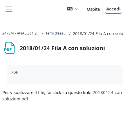
Vai al contenuto principale
Accedi
Ospite
Pannello laterale
247SM - ANALISI 1 2023
Temi d'esame
2018/01/24 Fila A con soluzioni
2018/01/24 Fila A con soluzioni
Aggregazione dei criteri
PDF
Per visualizzare il file, fai click su questo link:
20180124 con
soluzioni.pdf