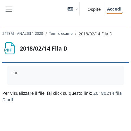
Vai al contenuto principale
Accedi
Ospite
Pannello laterale
247SM - ANALISI 1 2023
Temi d'esame
2018/02/14 Fila D
2018/02/14 Fila D
Aggregazione dei criteri
PDF
Per visualizzare il file, fai click su questo link:
20180214 fila
D.pdf