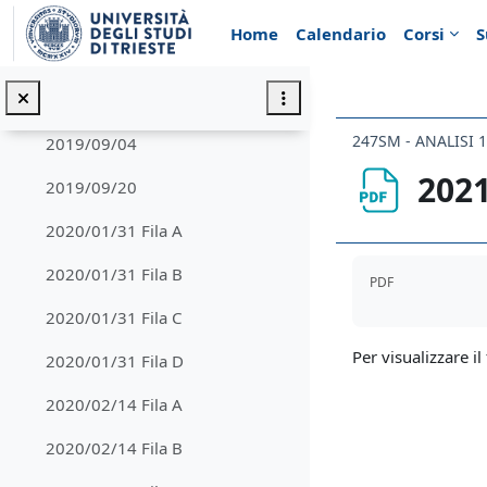
Vai al contenuto principale
2019/06/21
Home
Calendario
Corsi
S
2019/07/12 Fila A
2019/07/12 Fila B
247SM - ANALISI 1
2019/09/04
2021
2019/09/20
2020/01/31 Fila A
Aggregazione de
2020/01/31 Fila B
PDF
2020/01/31 Fila C
Per visualizzare il 
2020/01/31 Fila D
2020/02/14 Fila A
2020/02/14 Fila B