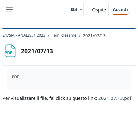
Vai al contenuto principale
Accedi
Ospite
Pannello laterale
247SM - ANALISI 1 2023
Temi d'esame
2021/07/13
2021/07/13
Aggregazione dei criteri
PDF
Per visualizzare il file, fai click su questo link:
2021.07.13.pdf