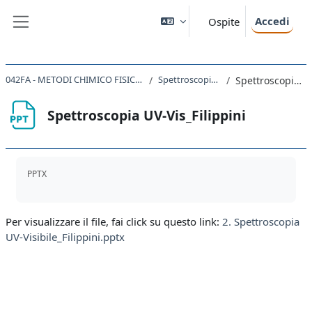
Vai al contenuto principale
Accedi
Ospite
Pannello laterale
042FA - METODI CHIMICO FISICI IN CHIMICA ORGANICA 2023
Spettroscopia UV-Vis_Filippini
Spettroscopia UV-Vis_Filippini
Spettroscopia UV-Vis_Filippini
Aggregazione dei criteri
PPTX
Per visualizzare il file, fai click su questo link:
2. Spettroscopia
UV-Visibile_Filippini.pptx