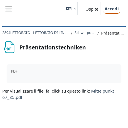
Vai al contenuto principale
Accedi
Ospite
Pannello laterale
2894LETTORATO - LETTORATO DI LINGUA TEDESCA CIA LT2 Kofler 2023
Schwerpunkt Referate
Präsentationstechniken
Präsentationstechniken
Aggregazione dei criteri
PDF
Per visualizzare il file, fai click su questo link:
Mittelpunkt
67_85.pdf