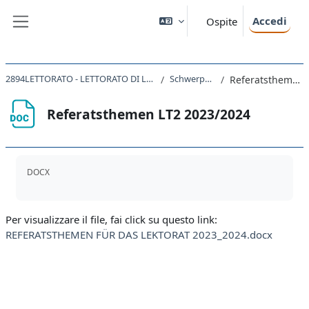
Vai al contenuto principale
Accedi
Ospite
Pannello laterale
2894LETTORATO - LETTORATO DI LINGUA TEDESCA CIA LT2 Kofler 2023
Schwerpunkt Referate
Referatsthemen LT2 2023/2024
Referatsthemen LT2 2023/2024
Aggregazione dei criteri
DOCX
Per visualizzare il file, fai click su questo link:
REFERATSTHEMEN FÜR DAS LEKTORAT 2023_2024.docx