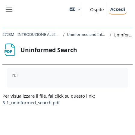
Vai al contenuto principale
Accedi
Ospite
Pannello laterale
272SM - INTRODUZIONE ALL'INTELLIGENZA ARTIFICIALE 2023
Uninformed and Informed Search, Heuristics
Uninformed Search
Uninformed Search
Aggregazione dei criteri
PDF
Per visualizzare il file, fai click su questo link:
3.1_uninformed_search.pdf