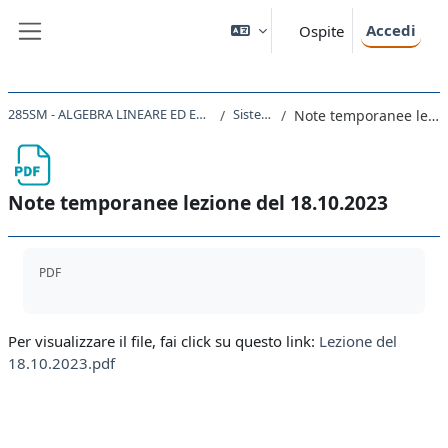
Vai al contenuto principale
Accedi
Ospite
Pannello laterale
285SM - ALGEBRA LINEARE ED ELEMENTI DI GEOMETRIA 2023
Sistemi lineari
Note temporanee lezione del 18.10.2023
Note temporanee lezione del 18.10.2023
Aggregazione dei criteri
PDF
Per visualizzare il file, fai click su questo link:
Lezione del
18.10.2023.pdf