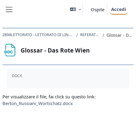
Vai al contenuto principale
Accedi
Ospite
Pannello laterale
2894LETTORATO - LETTORATO DI LINGUA TEDESCA CIA LT2 Kofler 2023
REFERATE 11. 1. 2024
Glossar - Das Rote Wien
Glossar - Das Rote Wien
Aggregazione dei criteri
DOCX
Per visualizzare il file, fai click su questo link:
Berton_Russiani_Wortschatz.docx