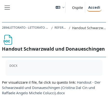
Vai al contenuto principale
Accedi
Ospite
Pannello laterale
2894LETTORATO - LETTORATO DI LINGUA TEDESCA CIA LT2 Kofler 2023
REFERATE 25.1. 2024
Handout Schwarzwald und Donaueschingen
Handout Schwarzwald und Donaueschingen
Aggregazione dei criteri
DOCX
Per visualizzare il file, fai click su questo link:
Handout - Der
Schwarzwald und Donaueschingen (Cristina Dal Cin und
Raffaele Angelo Michele Colucci).docx