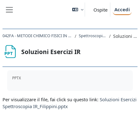
Vai al contenuto principale
Accedi
Ospite
Pannello laterale
042FA - METODI CHIMICO FISICI IN CHIMICA ORGANICA 2023
Spettroscopia IR_ Filippini
Soluzioni Esercizi IR
Soluzioni Esercizi IR
Aggregazione dei criteri
PPTX
Per visualizzare il file, fai click su questo link:
Soluzioni Esercizi
Spettroscopia IR_Filippini.pptx