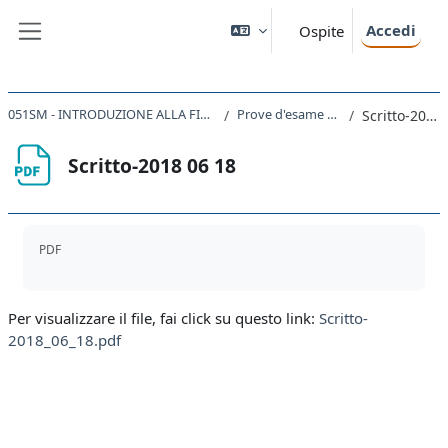
Vai al contenuto principale
Accedi
Ospite
Pannello laterale
051SM - INTRODUZIONE ALLA FISICA TEORICA 2023
Prove d'esame a.a. 2017/18
Scritto-2018 06 18
Scritto-2018 06 18
Aggregazione dei criteri
PDF
Per visualizzare il file, fai click su questo link:
Scritto-
2018_06_18.pdf