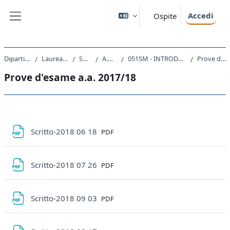
Vai al contenuto principale
Accedi
Ospite
Pannello laterale
Dipartimento di Fisica
Laurea triennale (DM270)
SM20 - FISICA
A.A. 2023 - 2024
051SM - INTRODUZIONE ALLA FISICA TEORICA 2023
Prove d'esame a.a. 2017/18
Prove d'esame a.a. 2017/18
Schema della sezione
File
Scritto-2018 06 18
PDF
File
Scritto-2018 07 26
PDF
File
Scritto-2018 09 03
PDF