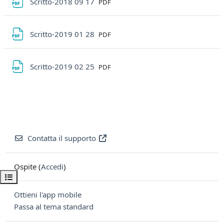
File
Scritto-2018 09 17
PDF
File
Scritto-2019 01 28
PDF
File
Scritto-2019 02 25
PDF
Contatta il supporto
Ospite (
Accedi
)
Apri indice del corso
Ottieni l'app mobile
Passa al tema standard