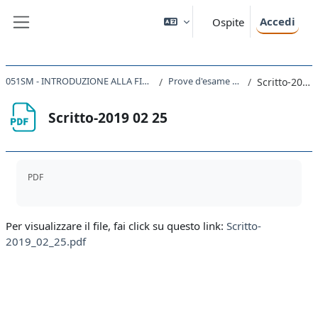
Vai al contenuto principale
Accedi
Ospite
Pannello laterale
051SM - INTRODUZIONE ALLA FISICA TEORICA 2023
Prove d'esame a.a. 2017/18
Scritto-2019 02 25
Scritto-2019 02 25
Aggregazione dei criteri
PDF
Per visualizzare il file, fai click su questo link:
Scritto-
2019_02_25.pdf