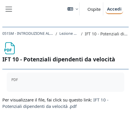
Vai al contenuto principale
Accedi
Ospite
Pannello laterale
051SM - INTRODUZIONE ALLA FISICA TEORICA 2023
Lezione 10 - 27/03/24
IFT 10 - Potenziali dipendenti da velocità
IFT 10 - Potenziali dipendenti da velocità
Aggregazione dei criteri
PDF
Per visualizzare il file, fai click su questo link:
IFT 10 -
Potenziali dipendenti da velocità .pdf