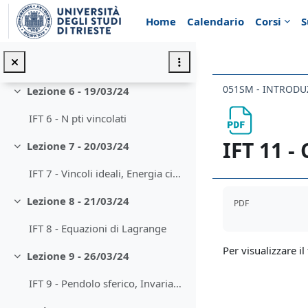
Vai al contenuto principale
Lezione 5 - 14/03/24
Minimizza
Home
Calendario
Corsi
S
IFT 5 - Formalismo Lagrangiano, pto materiale vincolato
IFT 3.1 - Biforcazioni
051SM - INTRODUZ
Lezione 6 - 19/03/24
Minimizza
IFT 6 - N pti vincolati
IFT 11 -
Lezione 7 - 20/03/24
Minimizza
IFT 7 - Vincoli ideali, Energia cinetica, Forze generalizzate
Aggregazione de
Lezione 8 - 21/03/24
PDF
Minimizza
IFT 8 - Equazioni di Lagrange
Per visualizzare il 
Lezione 9 - 26/03/24
Minimizza
IFT 9 - Pendolo sferico, Invarianza per cambio coord e per derivata totale