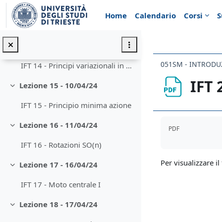
Vai al contenuto principale
Lezione 13 - 04/04/24
Minimizza
Home
Calendario
Corsi
S
IFT 13 - Soluz d’equilibrio, stabilità, linearizzazione
Lezione 14 - 09/04/24
Minimizza
051SM - INTRODUZ
IFT 14 - Principi variazionali in meccanica Lagrangiana
IFT 
Lezione 15 - 10/04/24
Minimizza
IFT 15 - Principio minima azione
Aggregazione de
Lezione 16 - 11/04/24
PDF
Minimizza
IFT 16 - Rotazioni SO(n)
Per visualizzare il 
Lezione 17 - 16/04/24
Minimizza
IFT 17 - Moto centrale I
Lezione 18 - 17/04/24
Minimizza