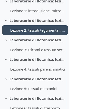
Laboratorio di Botanica: lezione 1
Collapse
Lezione 1: introduzione, microscopia, plastidi
Laboratorio di Botanica: lezione 2
Collapse
Lezione 2: tessuti tegumentali, epidermide, stomi, plasmolisi
Laboratorio di Botanica: lezione 3
Collapse
Lezione 3: tricomi e tessuto secretore (tasche lisigene)
Laboratorio di Botanica: lezione 4
Collapse
Lezione 4: tessuti parenchimatici
Laboratorio di Botanica: lezione 5
Collapse
Lezione 5: tessuti meccanici
Laboratorio di Botanica: lezione 6
Collapse
Lezione 6: tessuti di trasporto