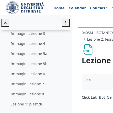
Skip to main content
Laboratorio di Botanica: corredo iconografico
Collapse
Home
Calendar
Courses
Immagini Lezione 1
Immagini Lezione 2
040SM - BOTANIC
Immagini Lezione 3
Lezione 2: tess
Immagini Lezione 4
Immagini Lezione 5a
Lezione 
Immagini Lezione 5b
Immagini Lezione 6
Completion req
PDF
Immagini lezione 7
Immagini lezione 8
Click
Lab_Bot_Gen
Lezione 1: plastidi