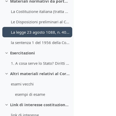
Materiali normativi da portare a lezione
Minimizza
La Costituzione italiana (tratta dal sito del Senato)
Le Disposizioni preliminari al Codice civile (c.d. "preleggi")
La legge 23 agosto 1088, n. 400 (estratto)
la sentenza 1 del 1956 della Corte cosittuzionale
Esercitazioni
Minimizza
1. A cosa serve lo Stato? Diritti "vecchi" e diritti "nuovi"
Altri materiali relativi al Corso di diritto costituzionale
Minimizza
esami vecchi
esempi di esame
Link di interesse costituzionalistico
Minimizza
link di interesse