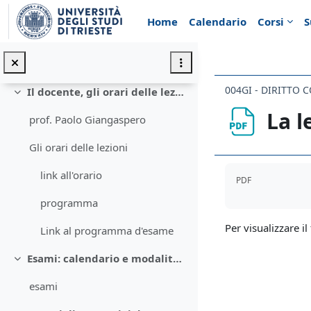
Vai al contenuto principale
Pagina Moodle del Corso di Diritto costituzionale 2024-2025
Minimizza
Home
Calendario
Corsi
S
Comunicazioni
Minimizza
SI INFORMA CHE NESSUNO DEI CANDIDATI HA SUPERATO L...
004GI - DIRITTO 
Il docente, gli orari delle lezioni, il programma d'esame
Minimizza
La l
prof. Paolo Giangaspero
Gli orari delle lezioni
Aggregazione de
link all'orario
PDF
programma
Per visualizzare il 
Link al programma d'esame
Esami: calendario e modalità di iscrizione
Minimizza
esami