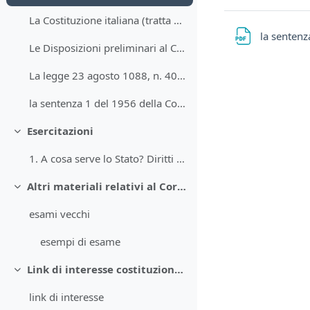
La Costituzione italiana (tratta dal sito del Senato)
la sentenz
Le Disposizioni preliminari al Codice civile (c.d. "preleggi")
La legge 23 agosto 1088, n. 400 (estratto)
la sentenza 1 del 1956 della Corte cosittuzionale
Esercitazioni
Minimizza
1. A cosa serve lo Stato? Diritti "vecchi" e diritti "nuovi"
Altri materiali relativi al Corso di diritto costituzionale
Minimizza
esami vecchi
esempi di esame
Link di interesse costituzionalistico
Minimizza
link di interesse