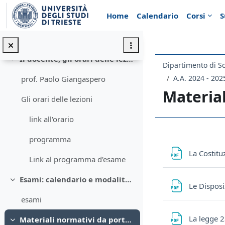
Minimizza
Vai al contenuto principale
Home
Calendario
Corsi
S
Comunicazioni
Minimizza
SI INFORMA CHE NESSUNO DEI CANDIDATI HA SUPERATO L...
Il docente, gli orari delle lezioni, il programma d'esame
Minimizza
A.A. 2024 - 202
prof. Paolo Giangaspero
Material
Gli orari delle lezioni
link all'orario
Schema d
programma
La Costituz
Link al programma d'esame
Esami: calendario e modalità di iscrizione
Minimizza
Le Disposiz
esami
La legge 2
Materiali normativi da portare a lezione
Minimizza