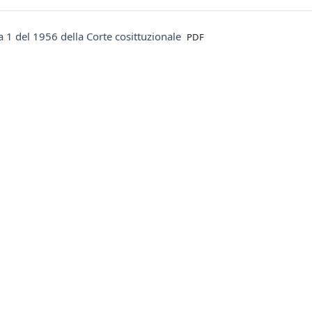
File
a 1 del 1956 della Corte cosittuzionale
PDF