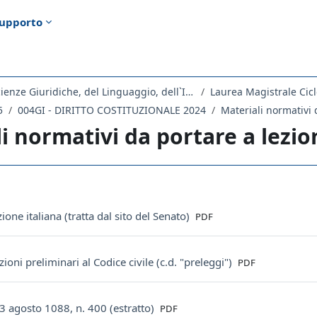
upporto
Dipartimento di Scienze Giuridiche, del Linguaggio, dell`Interpretazione e della Traduzione
Laurea Magistrale Cicl
5
004GI - DIRITTO COSTITUZIONALE 2024
Materiali normativi 
i normativi da portare a lezio
ella sezione
File
ione italiana (tratta dal sito del Senato)
PDF
File
ioni preliminari al Codice civile (c.d. "preleggi")
PDF
File
3 agosto 1088, n. 400 (estratto)
PDF