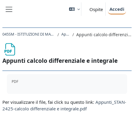
Vai al contenuto principale
Accedi
Ospite
Pannello laterale
045SM - ISTITUZIONI DI MATEMATICA 2024
Appunti
Appunti calcolo differenziale e integrale
Appunti calcolo differenziale e integrale
Aggregazione dei criteri
PDF
Per visualizzare il file, fai click su questo link:
Appunti_STAN-
2425-calcolo differenziale e integrale.pdf