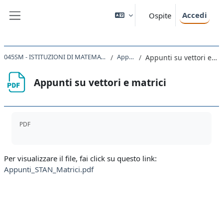
Vai al contenuto principale
Accedi
Ospite
Pannello laterale
045SM - ISTITUZIONI DI MATEMATICA 2024
Appunti
Appunti su vettori e matrici
Appunti su vettori e matrici
Aggregazione dei criteri
PDF
Per visualizzare il file, fai click su questo link:
Appunti_STAN_Matrici.pdf