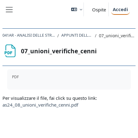
Vai al contenuto principale
Accedi
Ospite
Pannello laterale
041AR - ANALISI DELLE STRUTTURE 2024
APPUNTI DELLE LEZIONI
07_unioni_verifiche_cenni
07_unioni_verifiche_cenni
Aggregazione dei criteri
PDF
Per visualizzare il file, fai click su questo link:
as24_08_unioni_verifiche_cenni.pdf