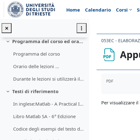
Vai al contenuto principale
Home
Calendario
Corsi
S
Introduzione
Minimizza
Annunci
053EC - ELABORA
Programma del corso ed orario di lezione
Minimizza
Appu
Programma del corso
Orario delle lezioni ...
Aggregazione de
Durante le lezioni si utilizzerà il software Matla...
PDF
Testi di riferimento
Minimizza
Per visualizzare il 
In inglese:Matlab - A Practical Introduction to Pr...
Libro Matlab SA - 6° Edizione
Codice degli esempi del testo di Stormy Attaway - Sesta edizione