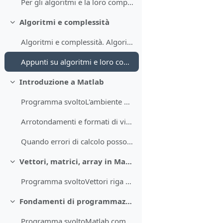
Per gli algoritmi e la loro complessità si faccia ...
Algoritmi e complessità
Minimizza
Algoritmi e complessità. Algoritmi di ricerca sequ...
Appunti su algoritmi e loro complessità
Introduzione a Matlab
Minimizza
Programma svoltoL'ambiente Matlab; help e document...
Arrotondamenti e formati di visualizzazione: il caso della funzione round
Quando errori di calcolo possono portare (purtroppo) a disastri
Vettori, matrici, array in Matlab
Minimizza
Programma svoltoVettori riga e colonna; trasposizi...
Fondamenti di programmazione in Matlab
Minimizza
Programma svoltoMatlab come interprete; script Mat...