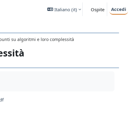
Accedi
Italiano ‎(it)‎
Ospite
unti su algoritmi e loro complessità
essità
df