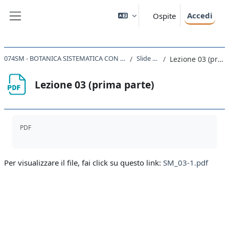
Vai al contenuto principale
Accedi
Ospite
Pannello laterale
074SM - BOTANICA SISTEMATICA CON LABORATORIO 2024
Slide lezioni
Lezione 03 (prima parte)
Lezione 03 (prima parte)
Aggregazione dei criteri
PDF
Per visualizzare il file, fai click su questo link:
SM_03-1.pdf