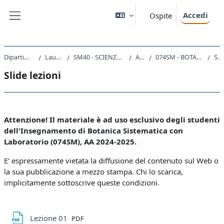
Vai al contenuto principale
Accedi
Ospite
Pannello laterale
Dipartimento di Scienze della Vita
Laurea triennale (DM270)
SM40 - SCIENZE E TECNOLOGIE PER L'AMBIENTE E LA NATURA
A.A. 2024 - 2025
074SM - BOTANICA SISTEMATICA CON LABORATORIO 2024
Slide lezioni
Slide lezioni
Schema della sezione
Attenzione! Il materiale è ad uso esclusivo degli studenti
dell'Insegnamento di Botanica Sistematica con
Laboratorio (074SM), AA 2024-2025.
E’ espressamente vietata la diffusione del contenuto sul Web o
la sua pubblicazione a mezzo stampa. Chi lo scarica,
implicitamente sottoscrive queste condizioni.
File
Lezione 01
PDF