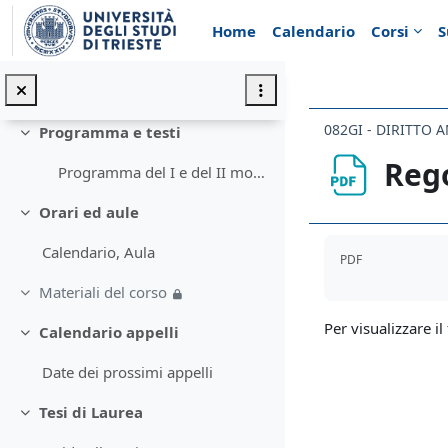
Vai al contenuto principale
Home
Calendario
Corsi
S
Introduzione
Minimizza
Annunci
082GI - DIRITTO 
Programma e testi
Minimizza
Reg
Programma del I e del II modulo
Orari ed aule
Minimizza
Aggregazione de
Calendario, Aula
PDF
Materiali del corso
Minimizza
Per visualizzare il 
Calendario appelli
Minimizza
Date dei prossimi appelli
Tesi di Laurea
Minimizza