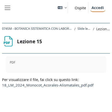
Vai al contenuto principale
Accedi
Ospite
Pannello laterale
074SM - BOTANICA SISTEMATICA CON LABORATORIO 2024
Slide lezioni
Lezione 15
Lezione 15
Aggregazione dei criteri
PDF
Per visualizzare il file, fai click su questo link:
18_LM_2024_Monocot_Acorales-Alismatales_pdf.pdf