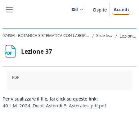
Vai al contenuto principale
Accedi
Ospite
Pannello laterale
074SM - BOTANICA SISTEMATICA CON LABORATORIO 2024
Slide lezioni
Lezione 37
Lezione 37
Aggregazione dei criteri
PDF
Per visualizzare il file, fai click su questo link:
40_LM_2024_Dicot_Asteridi-5_Asterales_pdf.pdf