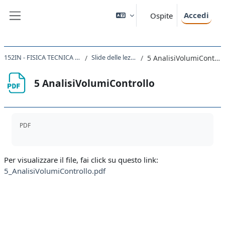
Vai al contenuto principale
Accedi
Ospite
Pannello laterale
152IN - FISICA TECNICA 2025
Slide delle lezioni
5 AnalisiVolumiControllo
5 AnalisiVolumiControllo
Aggregazione dei criteri
PDF
Per visualizzare il file, fai click su questo link:
5_AnalisiVolumiControllo.pdf