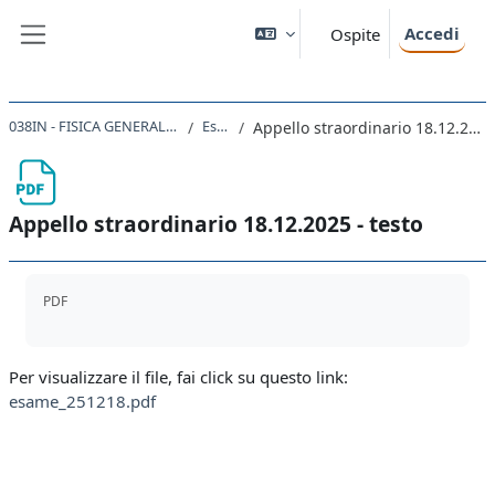
Vai al contenuto principale
Accedi
Ospite
Pannello laterale
038IN - FISICA GENERALE II 2025
Esami
Appello straordinario 18.12.2025 - testo
Appello straordinario 18.12.2025 - testo
Aggregazione dei criteri
PDF
Per visualizzare il file, fai click su questo link:
esame_251218.pdf