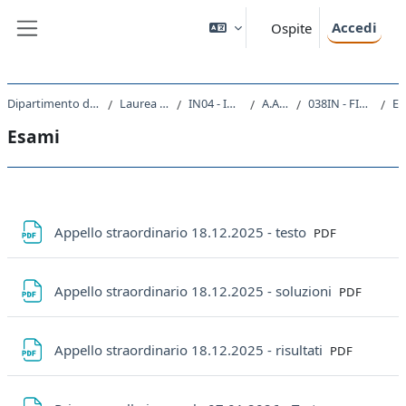
Vai al contenuto principale
Accedi
Ospite
Pannello laterale
Dipartimento di Ingegneria e Architettura
Laurea triennale (DM270)
IN04 - INGEGNERIA NAVALE
A.A. 2025 - 2026
038IN - FISICA GENERALE II 2025
Esa
Esami
Schema della sezione
File
Appello straordinario 18.12.2025 - testo
PDF
File
Appello straordinario 18.12.2025 - soluzioni
PDF
File
Appello straordinario 18.12.2025 - risultati
PDF