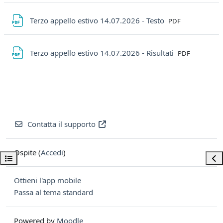
File
Terzo appello estivo 14.07.2026 - Testo
PDF
File
Terzo appello estivo 14.07.2026 - Risultati
PDF
Contatta il supporto
Ospite (
Accedi
)
Apri indice del corso
Apri
Ottieni l'app mobile
Passa al tema standard
Powered by
Moodle