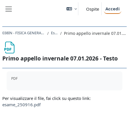
Vai al contenuto principale
Accedi
Ospite
Pannello laterale
038IN - FISICA GENERALE II 2025
Esami
Primo appello invernale 07.01.2026 - Testo
Primo appello invernale 07.01.2026 - Testo
Aggregazione dei criteri
PDF
Per visualizzare il file, fai click su questo link:
esame_250916.pdf