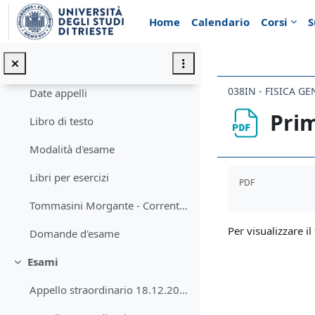
Vai al contenuto principale
Home
Calendario
Corsi
S
Introduzione
Minimizza
Annunci
038IN - FISICA GE
Date appelli
Prim
Libro di testo
Modalità d'esame
Aggregazione de
Libri per esercizi
PDF
Tommasini Morgante - Correnti, radiazioni, quanti
Per visualizzare il 
Domande d'esame
Esami
Minimizza
Appello straordinario 18.12.2025 - testo