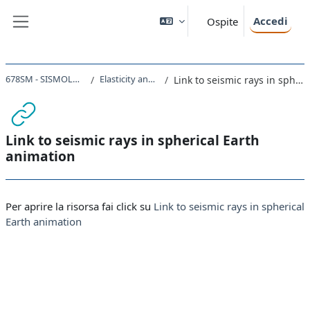
Vai al contenuto principale
Accedi
Ospite
Pannello laterale
678SM - SISMOLOGIA 2019/2020
Elasticity and body waves
Link to seismic rays in spherical Earth animation
Link to seismic rays in spherical Earth
animation
Aggregazione dei criteri
Per aprire la risorsa fai click su
Link to seismic rays in spherical
Earth animation