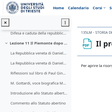
Vai al contenuto principale
Pio IX all'imperatore d'Austria, 3 maggio 1848
Home
Calendario
Corsi
S
Il Piemonte dall'agosto '48 al marzo 49
La fuga di Pio IX da Roma (nov.48). La sconfitta piemontese di Novara (mar. 49)
Difesa e caduta della repubblica romana (9 febbr. -3 luglio 1849)
Il p
Lezione 11 Il Piemonte dopo il 49
Minimizza
La Repubblica veneta di Daniele Manin ( I )
Aggregazione de
La Repubblica veneta di Daniele Manin (II )
Per aprire la risor
Riflessioni sul libro di Paul Ginsborg su Daniele Manin
M. Gottardi, voce biografica Manin Daniele nel D.B.I., Roma 2007
Introduzione allo Statuto albertino
Commento allo Statuto abertino