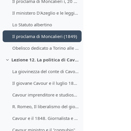
Il proclama di Moncalieri ì, 20 novembre 1849
Il ministero D'Azeglio e le leggi Siccardi (1851)
Lo Statuto albertino
Il proclama di Moncalieri (1849)
Obelisco dedicato a Torino alle leggi Siccardi
Lezione 12. La politica di Cavour fino al Congresso di Parigi (1856)
Minimizza
La giovinezza del conte di Cavour
Il giovane Cavour e il luglio 1830
Cavour imprenditore e studioso d'economia (anni '30-40)
R. Romeo, Il liberalismo del giovane Cavour
Cavour e il 1848. Giornalista e deputato.
Cavour ministro e il "connubio" con Rattazzi