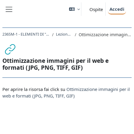
Vai al contenuto principale
Accedi
Ospite
Pannello laterale
236SM-1 - ELEMENTI DI "SCIENTIFIC WRITING" MODULO A 2020
Lezione 6 - immagini (2h)
Ottimizzazione immagini per il web e formati (JPG, PNG, TIFF, GIF)
Ottimizzazione immagini per il web e
formati (JPG, PNG, TIFF, GIF)
Aggregazione dei criteri
Per aprire la risorsa fai click su
Ottimizzazione immagini per il
web e formati (JPG, PNG, TIFF, GIF)