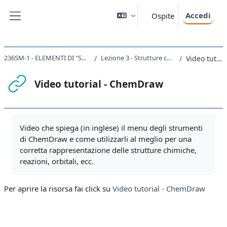
Vai al contenuto principale
Accedi
Ospite
Pannello laterale
236SM-1 - ELEMENTI DI "SCIENTIFIC WRITING" MODULO A 2020
Lezione 3 - Strutture chimiche (ChemDraw, InChI, SMILES)
Video tutorial - ChemDraw
Video tutorial - ChemDraw
Aggregazione dei criteri
Video che spiega (in inglese) il menu degli strumenti
di ChemDraw e come utilizzarli al meglio per una
corretta rappresentazione delle strutture chimiche,
reazioni, orbitali, ecc.
Per aprire la risorsa fai click su
Video tutorial - ChemDraw