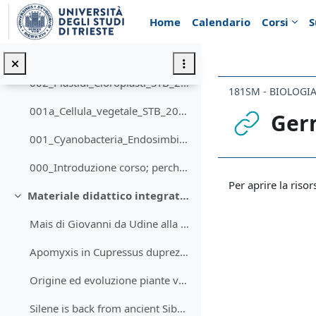
Vai al contenuto principale
Home
Calendario
Corsi
S
004_Vacuolo_STB_2020
003_Parete_cellulare_STB_2020
002_Plastidi_Cloroplasti_STB_2020
181SM - BIOLOGIA
001a_Cellula_vegetale_STB_2020
Germ
001_Cyanobacteria_Endosimbiosi_STB_2020
000_Introduzione corso; perché studiare Botanica_STB_2020 03 17
Aggregazione de
Per aprire la risor
Materiale didattico integrativo
Minimizza
Mais di Giovanni da Udine alla Farnesina, Roma
Apomyxis in Cupressus dupreziana
Origine ed evoluzione piante vascolari Delevoryas (1970)
Silene is back from ancient Siberia...