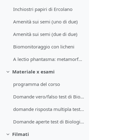
Inchiostri papiri di Ercolano
Amenità sui semi (uno di due)
Amenità sui semi (due di due)
Biomonitoraggio con licheni
A lectio phantasma: metamorfosi fusto; anatomia foglia, metamorfosi piante carnivore
Materiale x esami
Minimizza
programma del corso
Domande vero/falso test di Biologia vegetale
domande risposta multipla test Biologia vegetale
Domande aperte test di Biologia vegetale
Filmati
Minimizza