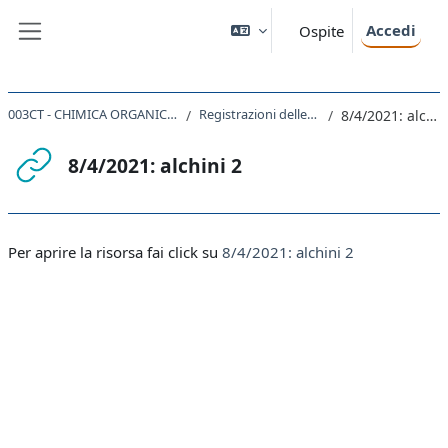
Vai al contenuto principale
Accedi
Ospite
Pannello laterale
003CT - CHIMICA ORGANICA I 2020
Registrazioni delle lezioni
8/4/2021: alchini 2
8/4/2021: alchini 2
Aggregazione dei criteri
Per aprire la risorsa fai click su
8/4/2021: alchini 2