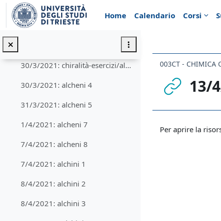
Vai al contenuto principale
26/3/2021: chiralità 5
Home
Calendario
Corsi
S
26/3/2021: chiralità 6/ esercizi
29/3/2021: alcheni 1-2
003CT - CHIMICA 
30/3/2021: chiralità-esercizi/alcheni 3
13/4
30/3/2021: alcheni 4
31/3/2021: alcheni 5
Aggregazione de
1/4/2021: alcheni 7
Per aprire la risor
7/4/2021: alcheni 8
7/4/2021: alchini 1
8/4/2021: alchini 2
8/4/2021: alchini 3