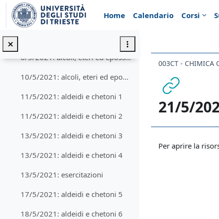
Vai al contenuto principale
Home
Calendario
Corsi
S
5/5/2021: alcoli, eteri ed epossidi 5
5/5/2021: alcoli, eteri ed epossidi 6
6/5/2021: alcoli, eteri ed epossidi 7
003CT - CHIMICA 
10/5/2021: alcoli, eteri ed epossidi 8
11/5/2021: aldeidi e chetoni 1
21/5/202
11/5/2021: aldeidi e chetoni 2
13/5/2021: aldeidi e chetoni 3
Aggregazione de
Per aprire la risor
13/5/2021: aldeidi e chetoni 4
13/5/2021: esercitazioni
17/5/2021: aldeidi e chetoni 5
18/5/2021: aldeidi e chetoni 6