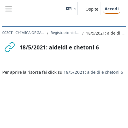
Vai al contenuto principale
Accedi
Ospite
Pannello laterale
003CT - CHIMICA ORGANICA I 2020
Registrazioni delle lezioni
18/5/2021: aldeidi e chetoni 6
18/5/2021: aldeidi e chetoni 6
Aggregazione dei criteri
Per aprire la risorsa fai click su
18/5/2021: aldeidi e chetoni 6