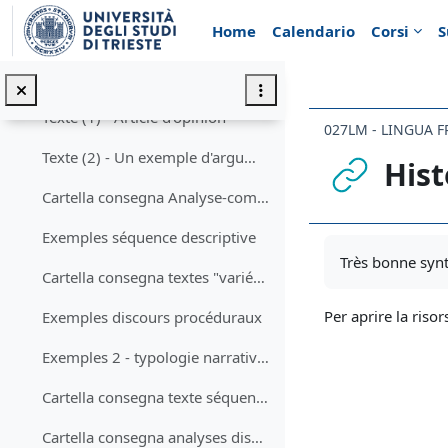
Vai al contenuto principale
Home
Calendario
Corsi
S
J.-M. Adam, Les Textes: types et prototypes. 3ème éd.
Textes et activités à faire
Minimizza
Texte (1) - Article d'opinion
027LM - LINGUA F
Texte (2) - Un exemple d'argumentation démonstrative
Hist
Cartella consegna Analyse-commentaire Texte "Le tourisme"
Exemples séquence descriptive
Aggregazione de
Très bonne synth
Cartella consegna textes "variétés français" et "Yves Paccalet"
Per aprire la risor
Exemples discours procéduraux
Exemples 2 - typologie narrative et info-explicative
Cartella consegna texte séquence descriptive
Cartella consegna analyses discours procéduraux