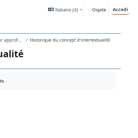
Accedi
Italiano ‎(it)‎
Ospite
Fiches méthodologiques et matériels divers (pour approfondir les sujets abordés pendant le cours)
Historique du concept d'intertextualité
ualité
te.