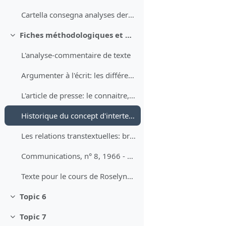
Cartella consegna analyses derniers textes (ex. narratif et ex. info-explicatif)
Fiches méthodologiques et matériels divers (pour approfondir les sujets abordés pendant le cours)
Minimizza
L'analyse-commentaire de texte
Argumenter à l'écrit: les différents plans, l'introduction et la conclusion
L'article de presse: le connaitre, le comprendre, l'apprendre
Historique du concept d'intertextualité
Les relations transtextuelles: bref aperçu
Communications, n° 8, 1966 - L'analyse structurale du récit
Texte pour le cours de Roselyne Koren du 13/04/2022
Topic 6
Minimizza
Topic 7
Minimizza